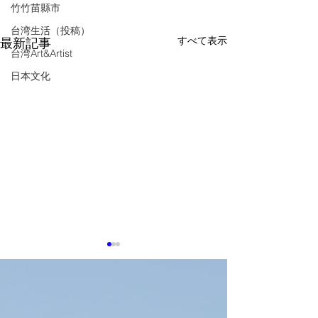
竹竹苗縣市
台湾生活（投稿）
すべて表示
最新記事
台湾Art&Artist
日本文化
8月5日TTIN 鴻海Foxconn,
緯創Wistron
感謝。参考にした
感謝。参考にした出典は下記
に記載しています
に記載しています。 【鴻海
PSMC、黄崇仁氏