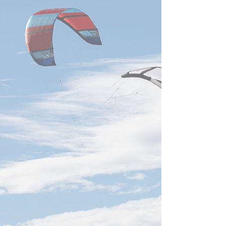
Foxconn、7月売上が過去最
略維持】 日付202
高】 日付2026年8月5日 鴻海
要約台湾の晶円フ
の7月売上高は9,465億台湾ド
ー大手・力積電（P
ルとなり、月間過去最高を更
は、創業者兼董事
新しました。前年同月比
氏が心肺不全で死
54.2％増で、AIサーバーを含
を受け、謝再居氏
むクラウド・ネットワーク製
務を代行し、既存
品が成長を牽引。第3四半期
と事業方針を維持
もAIラック出荷の増加を見込
しました。同社は
み、台湾のサーバー、電源、
DRAMに加え、美
液冷、高速通信部品など関連
後工程晶円製造を
供給網への需要継続を示す重
り、2026年末まで
要な動きです