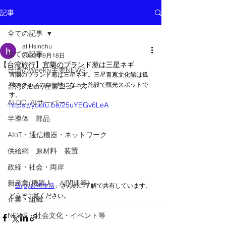
記事
全ての記事
at Hsinchu
全ての記事
2022年9月18日
【台湾旅行】宜蘭のブランド葱は三星ネギ
台湾のWeekly主要NEWS
宜蘭のブランド葱は三星ネギ。三星青蔥文化館は孤
独のグルメのロケ地になった施設で観光スポットで
台湾のDaily産業ニュース
す。
AI DC, AIサーバー
https://youtu.be/25uYEGv6LeA
半導体 部品
AIoT・通信機器・ネットワーク
供給網 原材料 装置
政経・社会・両岸
新産業(機器人、AI関連等)
「
Enjoy台湾生活
」さんのご了解で共有しています。
どうぞご覧ください。
企業・組織
NEWS・社会文化・イベント等