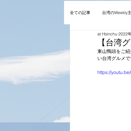
全ての記事
台湾のWeekly
at Hsinchu
2022
AIoT・通信機器・ネット
【台湾グ
東山鴨頭をご紹
い台湾グルメで
企業・組織
NEWS
https://youtu.b