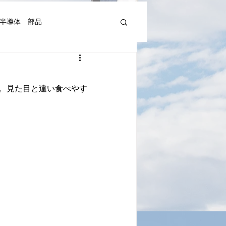
半導体 部品
機器人、AI関連等)
。見た目と違い食べやす
湾Art&Artist
日本文化