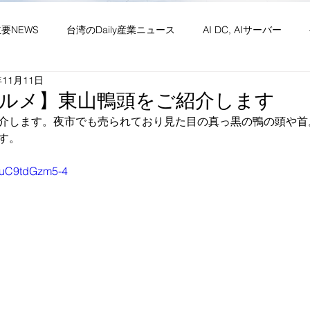
主要NEWS
台湾のDaily産業ニュース
AI DC, AIサーバー
年11月11日
ワーク
供給網 原材料 装置
政経・社会・両岸
新産業(
ルメ】東山鴨頭をご紹介します
介します。夜市でも売られており見た目の真っ黒の鴨の頭や首
す。
・社会文化・イベント等
竹竹苗縣市
台湾生活（投稿）
台
e/uC9tdGzm5-4