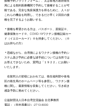
接種予約プラットフォーム」、又は各地方政府衛生
局による契約医療機関で予約して接種することが可
能である。完全な免疫保護力を得るために、人々が
これらの機会を利用し、できるだけ早く２回目の接
種を完了するようお願いする。
＊接種を希望される方は、パスポート、居留証※、
健康保険カード※、COVID-19ワクチン接種記録カー
ド（イエローカード）※を持参してください。（※
はお持ちの方）
＊恐縮ながら、台湾側によるワクチン接種の予約シ
ステム及び予約に必要な諸手続については当所では
お答えできないため、質問は「１９２２」にお願い
いたします。
　在留邦人の皆様におかれては、衛生福利部や各地
区の衛生局のホームページ等を参照し、ワクチン接
種に関し、最新情報を収集してください。引き続き
感染予防に努めてください。
公益財団法人日本台湾交流協会 台北事務所　  
電話：（市外局番02）-2713-8000  