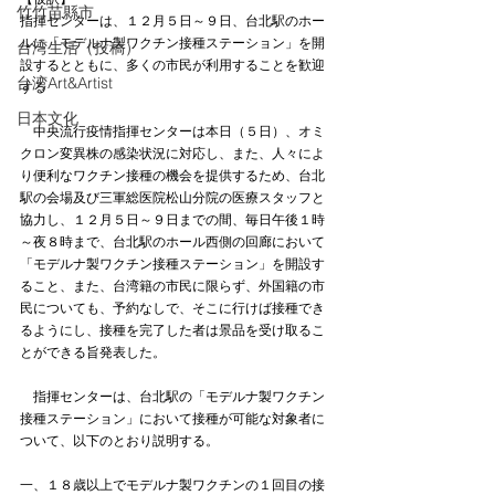
竹竹苗縣市
指揮センターは、１２月５日～９日、台北駅のホー
ルに「モデルナ製ワクチン接種ステーション」を開
台湾生活（投稿）
設するとともに、多くの市民が利用することを歓迎
台湾Art&Artist
する
日本文化
　中央流行疫情指揮センターは本日（５日）、オミ
クロン変異株の感染状況に対応し、また、人々によ
り便利なワクチン接種の機会を提供するため、台北
駅の会場及び三軍総医院松山分院の医療スタッフと
協力し、１２月５日～９日までの間、毎日午後１時
～夜８時まで、台北駅のホール西側の回廊において
「モデルナ製ワクチン接種ステーション」を開設す
ること、また、台湾籍の市民に限らず、外国籍の市
民についても、予約なしで、そこに行けば接種でき
るようにし、接種を完了した者は景品を受け取るこ
とができる旨発表した。
　指揮センターは、台北駅の「モデルナ製ワクチン
接種ステーション」において接種が可能な対象者に
ついて、以下のとおり説明する。
一、１８歳以上でモデルナ製ワクチンの１回目の接