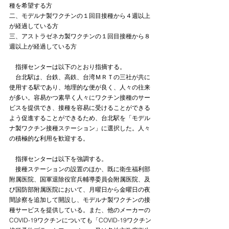
種を希望する方
二、モデルナ製ワクチンの１回目接種から４週以上
が経過している方
三、アストラゼネカ製ワクチンの１回目接種から８
週以上が経過している方
　指揮センターは以下のとおり指摘する。
　台北駅は、台鉄、高鉄、台湾ＭＲＴの三社が共に
使用する駅であり、地理的な便が良く、人々の往来
が多い。容易かつ素早く人々にワクチン接種のサー
ビスを提供でき、接種を容易に受けることができる
よう促進することができるため、台北駅を「モデル
ナ製ワクチン接種ステーション」に選択した。人々
の積極的な利用を歓迎する。
　指揮センターは以下を強調する。
　接種ステーションの設置のほか、既に衛生福利部
附属医院、国軍退除役官兵輔導委員会附属医院、及
び国防部附属医院において、月曜日から金曜日の夜
間診察を追加して開設し、モデルナ製ワクチンの接
種サービスを提供している。また、他のメーカーの
COVID-19ワクチンについても「COVID-19ワクチン