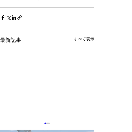
すべて表示
最新記事
8月7日TTIN 半導体設
8月6日TTIN SE