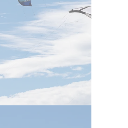
備、穎崴Winway、CSP、
Taiwan,慧栄
台湾電子部品輸出
SiliconMotion
感謝。参考にした出典は下記
感謝。参考にした
緯創Wistron
に記載しています。 半導体設
に記載しています
備、AI需要で超循環 日付
【SEMICON Taiw
2026年8月6日 AIチップ需要
域に集中】 日付20
と米中双方の半導体投資拡大
日 SEMICON Taiwa
を背景に、台湾の研華、凌
は、ASIC、HBM
華、融程電などが半導体製造
フォトニクスを重
装置向け事業を拡大していま
設定します。AI競
す。研華は世界半導体装置大
GPU性能から、
手10社中7～8社を顧客化し、
ー・データ伝送を
半導体関連売上は全体の15～
ステム設計へ移行
16％。2026年の世界半導体
TSMC、ASE、U
装置投資は1,659億米ドルと
Cisco、Marvell、
過去最高が見込まれ、前工程
などが次世
から先進封装・