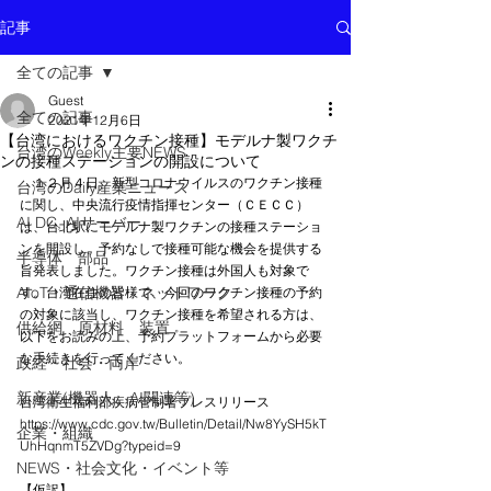
記事
全ての記事
Guest
全ての記事
2021年12月6日
【台湾におけるワクチン接種】モデルナ製ワクチ
台湾のWeekly主要NEWS
ンの接種ステーションの開設について
　１２月４日、新型コロナウイルスのワクチン接種
台湾のDaily産業ニュース
に関し、中央流行疫情指揮センター（ＣＥＣＣ）
AI DC, AIサーバー
は、台北駅にモデルナ製ワクチンの接種ステーショ
ンを開設し、予約なしで接種可能な機会を提供する
半導体 部品
旨発表しました。ワクチン接種は外国人も対象で
AIoT・通信機器・ネットワーク
す。台湾在住の皆様で、今回のワクチン接種の予約
の対象に該当し、ワクチン接種を希望される方は、
供給網 原材料 装置
以下をお読みの上、予約プラットフォームから必要
な手続きを行ってください。
政経・社会・両岸
新産業(機器人、AI関連等)
台湾衛生福利部疾病管制署プレスリリース
https://www.cdc.gov.tw/Bulletin/Detail/Nw8YySH5kT
企業・組織
UhHqnmT5ZVDg?typeid=9
NEWS・社会文化・イベント等
【仮訳】