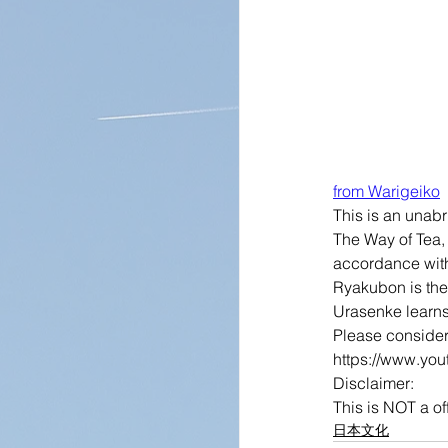
from Warigeiko
This is an unab
The Way of Tea,
accordance with
Ryakubon is the s
Urasenke learns.
Please conside
https://www.yo
Disclaimer:
This is NOT a o
日本文化