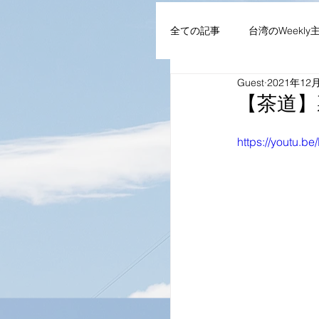
全ての記事
台湾のWeekly
Guest
2021年12
AIoT・通信機器・ネット
【茶道】裏
https://youtu.b
企業・組織
NEWS