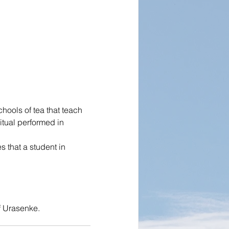
ools of tea that teach 
tual performed in 
s that a student in 
f Urasenke.