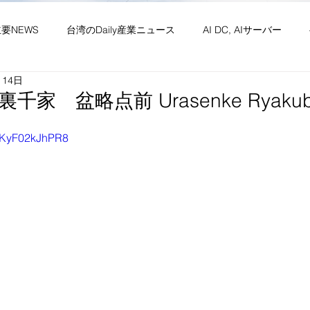
主要NEWS
台湾のDaily産業ニュース
AI DC, AIサーバー
月14日
ワーク
供給網 原材料 装置
政経・社会・両岸
新産業(
千家 盆略点前 Urasenke Ryakub
e/KyF02kJhPR8
・社会文化・イベント等
竹竹苗縣市
台湾生活（投稿）
台