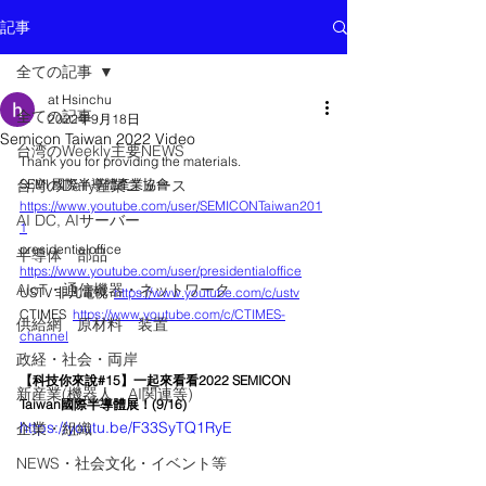
記事
全ての記事
at Hsinchu
全ての記事
2022年9月18日
Semicon Taiwan 2022 Video
台湾のWeekly主要NEWS
Thank you for providing the materials.  
台湾のDaily産業ニュース
SEMI 國際半導體產業協會   
https://www.youtube.com/user/SEMICONTaiwan201
AI DC, AIサーバー
1
presidentialoffice  
半導体 部品
https://www.youtube.com/user/presidentialoffice
AIoT・通信機器・ネットワーク
USTV 非凡電視  
https://www.youtube.com/c/ustv
CTIMES  
https://www.youtube.com/c/CTIMES-
供給網 原材料 装置
channel
政経・社会・両岸
【科技你來說#15】一起來看看2022 SEMICON 
新産業(機器人、AI関連等)
Taiwan國際半導體展！(9/16)
https://youtu.be/F33SyTQ1RyE
企業・組織
NEWS・社会文化・イベント等