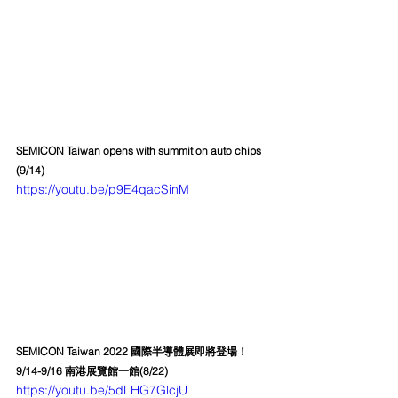
SEMICON Taiwan opens with summit on auto chips 
(9/14)
https://youtu.be/p9E4qacSinM
SEMICON Taiwan 2022 國際半導體展即將登場！
9/14-9/16 南港展覽館一館(8/22)
https://youtu.be/5dLHG7GlcjU