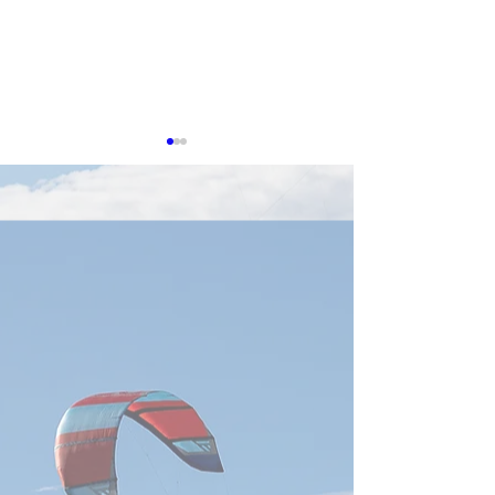
0703 新台湾ドル急騰
【安保】台湾揺
為替差損の警鐘鳴る
気作家の投稿、
残された時間」
経済部が防護策を構築、中小
https://forum.j-
少ないのか(4/15
企業のヘッジ支援へ経済部は
n.co.jp/narrative/8
「為替変動に対応する産業支
援タスクフォース」を立ち上
げ、初期段階として3か月間
の運用を開始した。また、中
小企業向けに三つの為替リス
クヘッジ手段を推奨し、為替
変動による影響の緩和と経営
の安定化を図る方針...