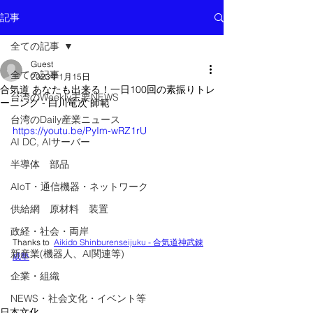
記事
全ての記事
Guest
全ての記事
2023年1月15日
合気道 あなたも出来る！一日100回の素振りトレ
台湾のWeekly主要NEWS
ーニング - 白川竜次 師範
台湾のDaily産業ニュース
https://youtu.be/PyIm-wRZ1rU
AI DC, AIサーバー
半導体 部品
AIoT・通信機器・ネットワーク
供給網 原材料 装置
政経・社会・両岸
Thanks to  
Aikido Shinburenseijuku - 合気道神武錬
新産業(機器人、AI関連等)
成塾
企業・組織
NEWS・社会文化・イベント等
日本文化