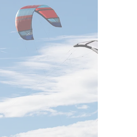
茶道 - Japanese Tea
『お茶で豊か
Ceremony -
裏千家マナー教