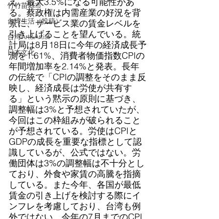
え、最大3.5%になる可能性があ
竹竹苗縣市
る。蔡政権は内需産業の好況を背
台湾生活（投稿）
景に、サービス業の賃金レベルを
引き上げることを望んでいる。統
台湾Art&Artist
計局は8月18日に今年の経済成長予
日本文化
測を1.61%、消費者物価指数CPIの
年間増加率を2.14%と発表。長年
の伝統で「CPIの調整をそのまま反
映し、経済成長は労使が共有す
る」という黙示の原則に基づき、
調整幅は3%と予想されていたが、
今回はこの枠組みが破られること
が予想されている。労使はCPIと
GDPの成長を重要な指標として認
識しているが、公式ではない。労
働団体は3%の調整幅は不十分とし
ており、外食や家賃の高騰を指摘
している。また今年、各国が最低
賃金の引き上げを検討する際にイ
ンフレを考慮しており、台湾も例
外ではない。今年の7月までのCPI