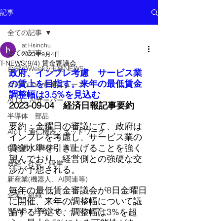
記事
全ての記事
at Hsinchu
全ての記事
2023年9月4日
T-NEWS(9/4) 賃金審議会
台湾のWeekly主要NEWS
政府、インフレ考慮　サービス業
の賃上を目指す。来年の最低賃金
台湾のDaily産業ニュース
調整幅は3.5%を見込む
AI DC, AIサーバー
2023-09-04　経済日報記事要約
半導体 部品
要約：金曜日の審議にて、政府は
AIoT・通信機器・ネットワーク
インフレを考慮し、サービス業の
賃金水準を引き上げることを強く
供給網 原材料 装置
望んでおり、経営側との強硬な交
政経・社会・両岸
渉が予想される。
新産業(機器人、AI関連等)
毎年の最低賃金審議会が8日金曜日
企業・組織
に開催、来年の調整幅について議
NEWS・社会文化・イベント等
論する予定で、調整幅は3%を超