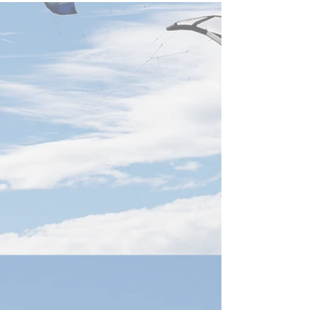
為替差損の警鐘鳴る
気作家の投稿、
残された時間」
経済部が防護策を構築、中小
https://forum.j-
少ないのか(4/15
企業のヘッジ支援へ経済部は
n.co.jp/narrative/8
「為替変動に対応する産業支
援タスクフォース」を立ち上
げ、初期段階として3か月間
の運用を開始した。また、中
小企業向けに三つの為替リス
クヘッジ手段を推奨し、為替
変動による影響の緩和と経営
の安定化を図る方針...