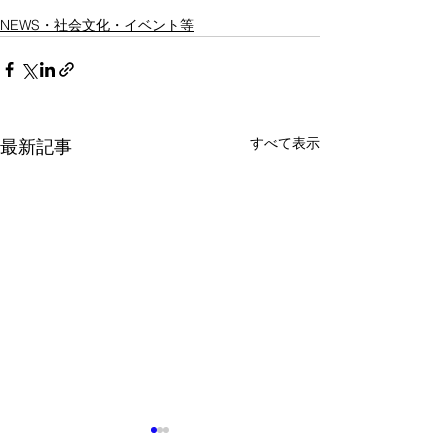
NEWS・社会文化・イベント等
すべて表示
最新記事
0703 新台湾ドル急騰
【安保】台湾揺