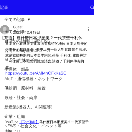
記事
全ての記事
Guest
全ての記事
2021年12月19日
【茶道】爲什麽日本那麽美？一代茶聖千利休
台湾のWeekly主要NEWS
日本文化在世界文化裏面有獨特的地位,日本人對美的
追求甚至超越生命.  歷史上有一個人對此影響至深,他
台湾のDaily産業ニュース
就是戰國時期的日本美學宗師,茶聖 千利休. 電影尋訪
AI DC, AIサーバー
千利休用日本唯美的鏡頭語言,講述了千利休傳奇的一
生.
半導体 部品
https://youtu.be/AMMnOFxKaSQ
AIoT・通信機器・ネットワーク
供給網 原材料 装置
政経・社会・両岸
新産業(機器人、AI関連等)
企業・組織
YouTube 
【TomTalk】
爲什麽日本那麽美？一代茶聖千
NEWS・社会文化・イベント等
利休 より