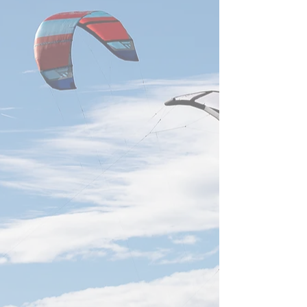
合気道 あなたも出来る！
茶道 - Japanese
一日100回の素振りトレー
Ceremony -
ニング - 白川竜次 師範