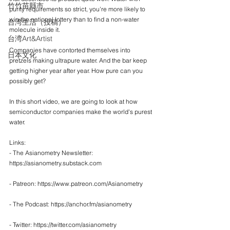
竹竹苗縣市
purity requirements so strict, you're more likely to 
win the national lottery than to find a non-water 
台湾生活（投稿）
molecule inside it. 
台湾Art&Artist
Companies have contorted themselves into 
日本文化
pretzels making ultrapure water. And the bar keep 
getting higher year after year. How pure can you 
possibly get?
In this short video, we are going to look at how 
semiconductor companies make the world's purest 
water. 
Links:
- The Asianometry Newsletter: 
https://asianometry.substack.com
- Patreon: https://www.patreon.com/Asianometry
- The Podcast: https://anchor.fm/asianometry
- Twitter: https://twitter.com/asianometry