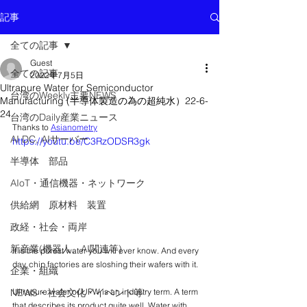
記事
全ての記事
Guest
全ての記事
2022年7月5日
Ultrapure Water for Semiconductor
台湾のWeekly主要NEWS
Manufacturing (半導体製造の為の超純水）22-6-
24
台湾のDaily産業ニュース
Thanks to 
Asianometry
AI DC, AIサーバー
https://youtu.be/C3RzODSR3gk
半導体 部品
AIoT・通信機器・ネットワーク
供給網 原材料 装置
政経・社会・両岸
新産業(機器人、AI関連等)
It is the purest water you will ever know. And every 
day, chip factories are sloshing their wafers with it.
企業・組織
Ultrapure water or UPW is an industry term. A term 
NEWS・社会文化・イベント等
that describes its product quite well. Water with 