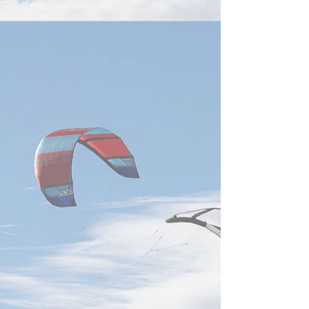
緯創Wistron
感謝。参考にした
感謝。参考にした出典は下記
に記載しています
に記載しています。 【鴻海
PSMC、黄崇仁氏
Foxconn、7月売上が過去最
略維持】 日付202
高】 日付2026年8月5日 鴻海
要約台湾の晶円フ
の7月売上高は9,465億台湾ド
ー大手・力積電（P
ルとなり、月間過去最高を更
は、創業者兼董事
新しました。前年同月比
氏が心肺不全で死
54.2％増で、AIサーバーを含
を受け、謝再居氏
むクラウド・ネットワーク製
務を代行し、既存
品が成長を牽引。第3四半期
と事業方針を維持
もAIラック出荷の増加を見込
しました。同社は
み、台湾のサーバー、電源、
DRAMに加え、美
液冷、高速通信部品など関連
後工程晶円製造を
供給網への需要継続を示す重
り、2026年末まで
要な動きです